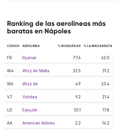
Ranking de las aerolíneas más
baratas en Nápoles
CÓDIGO
AEROLÍNEA
% BÚSQUEDAS
% LA MÁS BARATA
FR
Ryanair
77.6
62.0
W4
Wizz Air Malta
32.5
31.2
W6
Wizz Air
4.9
23.4
V7
Volotea
9.2
21.4
U2
EasyJet
55.1
17.8
AA
American Airlines
2.2
14.2