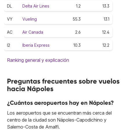
DL
Delta Air Lines
1.2
13.3
VY
Vueling
55.3
13.1
AC
Air Canada
2.6
12.4
I2
Iberia Express
10.3
12.2
Ranking general y explicación
Preguntas frecuentes sobre vuelos
hacia Nápoles
¿Cuántos aeropuertos hay en Nápoles?
Los aeropuertos que se encuentran más cerca del
centro de la ciudad son Nápoles-Capodichino y
Salerno-Costa de Amalfi.