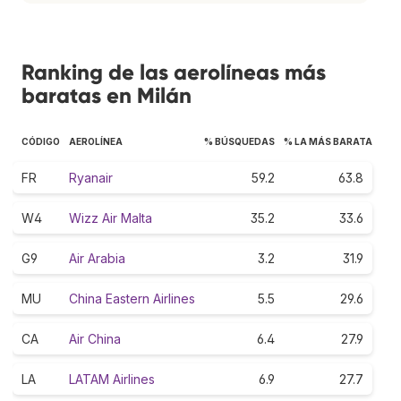
Ranking de las aerolíneas más
baratas en Milán
CÓDIGO
AEROLÍNEA
% BÚSQUEDAS
% LA MÁS BARATA
FR
Ryanair
59.2
63.8
W4
Wizz Air Malta
35.2
33.6
G9
Air Arabia
3.2
31.9
MU
China Eastern Airlines
5.5
29.6
CA
Air China
6.4
27.9
LA
LATAM Airlines
6.9
27.7