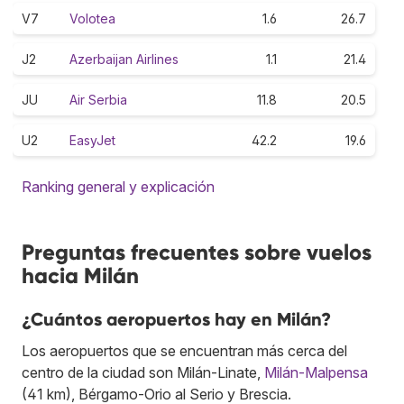
V7
Volotea
1.6
26.7
J2
Azerbaijan Airlines
1.1
21.4
JU
Air Serbia
11.8
20.5
U2
EasyJet
42.2
19.6
Ranking general y explicación
Preguntas frecuentes sobre vuelos
hacia Milán
¿Cuántos aeropuertos hay en Milán?
Los aeropuertos que se encuentran más cerca del
centro de la ciudad son Milán-Linate,
Milán-Malpensa
(41 km), Bérgamo-Orio al Serio y Brescia.