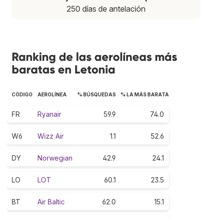
250 días de antelación
Ranking de las aerolíneas más
baratas en Letonia
CÓDIGO
AEROLÍNEA
% BÚSQUEDAS
% LA MÁS BARATA
FR
Ryanair
59.9
74.0
W6
Wizz Air
1.1
52.6
DY
Norwegian
42.9
24.1
LO
LOT
60.1
23.5
BT
Air Baltic
62.0
15.1