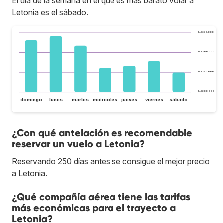
El día de la semana en el que es más barato volar a
Letonia es el sábado.
Bs.S350.000
Bs.S300.000
Bs.S250.000
Bs.S200.000
domingo
lunes
martes
miércoles
jueves
viernes
sábado
¿Con qué antelación es recomendable
reservar un vuelo a Letonia?
Reservando 250 días antes se consigue el mejor precio
a Letonia.
¿Qué compañía aérea tiene las tarifas
más económicas para el trayecto a
Letonia?