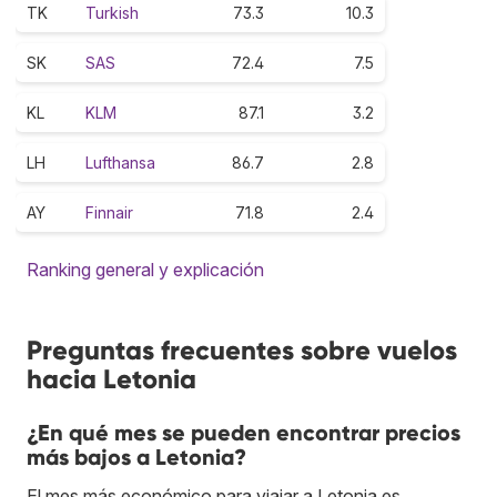
TK
Turkish
73.3
10.3
SK
SAS
72.4
7.5
KL
KLM
87.1
3.2
LH
Lufthansa
86.7
2.8
AY
Finnair
71.8
2.4
Ranking general y explicación
Preguntas frecuentes sobre vuelos
hacia Letonia
¿En qué mes se pueden encontrar precios
más bajos a Letonia?
El mes más económico para viajar a Letonia es