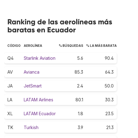
Ranking de las aerolíneas más
baratas en Ecuador
CÓDIGO
AEROLÍNEA
% BÚSQUEDAS
% LA MÁS BARATA
Q4
Starlink Aviation
5.6
90.4
AV
Avianca
85.3
64.3
JA
JetSmart
2.4
50.0
LA
LATAM Airlines
80.1
30.3
XL
LATAM Ecuador
1.8
23.5
TK
Turkish
3.9
21.3