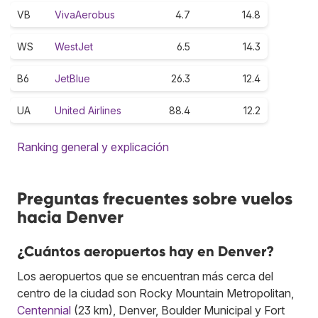
VB
VivaAerobus
4.7
14.8
WS
WestJet
6.5
14.3
B6
JetBlue
26.3
12.4
UA
United Airlines
88.4
12.2
Ranking general y explicación
Preguntas frecuentes sobre vuelos
hacia Denver
¿Cuántos aeropuertos hay en Denver?
Los aeropuertos que se encuentran más cerca del
centro de la ciudad son Rocky Mountain Metropolitan,
Centennial
(23 km), Denver, Boulder Municipal y Fort