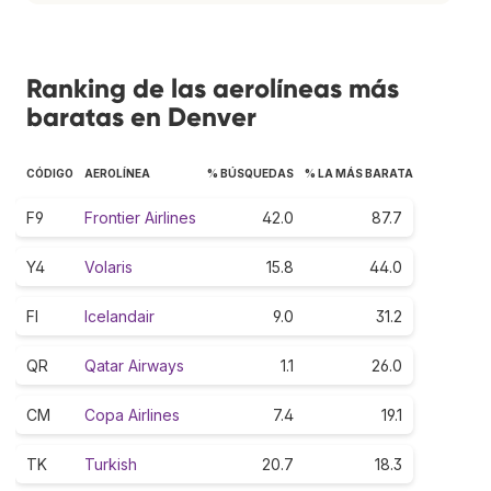
Ranking de las aerolíneas más
baratas en Denver
CÓDIGO
AEROLÍNEA
% BÚSQUEDAS
% LA MÁS BARATA
F9
Frontier Airlines
42.0
87.7
Y4
Volaris
15.8
44.0
FI
Icelandair
9.0
31.2
QR
Qatar Airways
1.1
26.0
CM
Copa Airlines
7.4
19.1
TK
Turkish
20.7
18.3