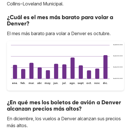
Collins–Loveland Municipal.
¿Cuál es el mes más barato para volar a
Denver?
El mes más barato para volar a Denver es octubre.
Bs.S800.000
Bs.S600.000
Bs.S400.000
Bs.S200.000
ene.
feb.
mar.
abr.
may.
jun.
jul.
ago.
sept.
oct.
nov.
dic.
¿En qué mes los boletos de avión a Denver
alcanzan precios más altos?
En diciembre, los vuelos a Denver alcanzan sus precios
más altos.