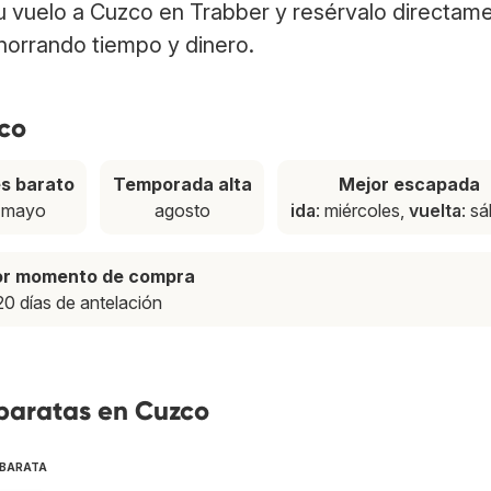
tu vuelo a Cuzco en Trabber y resérvalo directam
ahorrando tiempo y dinero.
zco
s barato
Temporada alta
Mejor escapada
mayo
agosto
ida
: miércoles,
vuelta
: s
or momento de compra
20 días de antelación
 baratas en Cuzco
 BARATA