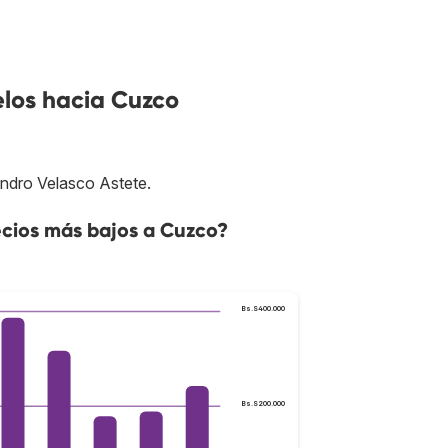
elos hacia Cuzco
jandro Velasco Astete.
cios más bajos a Cuzco?
Bs.S400.000
Bs.S200.000