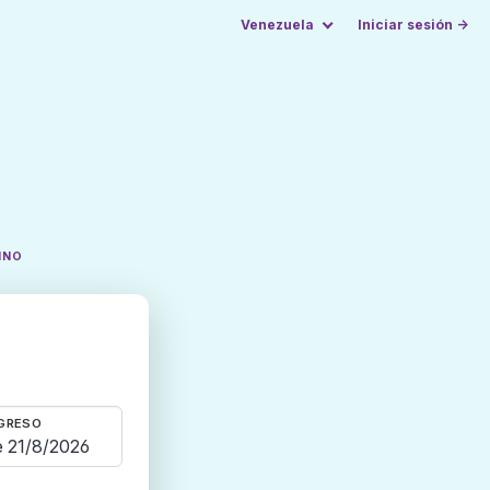
Venezuela
Iniciar sesión →
INO
GRESO