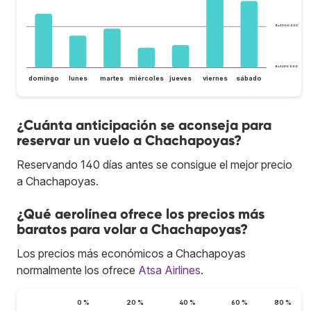
Bs.S300.000
Bs.S280.000
domingo
lunes
martes
miércoles
jueves
viernes
sábado
¿Cuánta anticipación se aconseja para
reservar un vuelo a Chachapoyas?
Reservando 140 días antes se consigue el mejor precio
a Chachapoyas.
¿Qué aerolínea ofrece los precios más
baratos para volar a Chachapoyas?
Los precios más económicos a Chachapoyas
normalmente los ofrece
Atsa Airlines
.
0 %
20 %
40 %
60 %
80 %