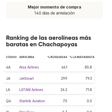
Mejor momento de compra
140 días de antelación
Ranking de las aerolíneas más
baratas en Chachapoyas
CÓDIGO
AEROLÍNEA
% BÚSQUEDAS
% LA MÁS BARATA
4A
Atsa Airlines
66.1
85.8
JA
JetSmart
29.9
79.3
LA
LATAM Airlines
26.2
71.8
Q4
Starlink Aviation
7.5
0.0