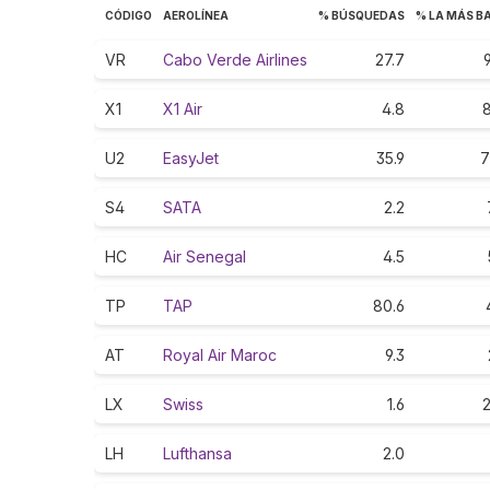
CÓDIGO
AEROLÍNEA
% BÚSQUEDAS
% LA MÁS B
VR
Cabo Verde Airlines
27.7
X1
X1 Air
4.8
8
U2
EasyJet
35.9
7
S4
SATA
2.2
HC
Air Senegal
4.5
TP
TAP
80.6
AT
Royal Air Maroc
9.3
LX
Swiss
1.6
2
LH
Lufthansa
2.0