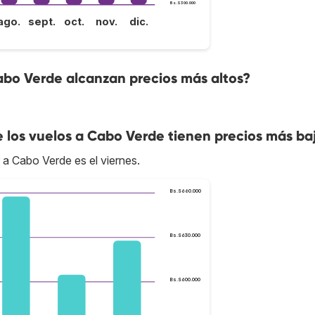
Bs.S300.000
ago.
sept.
oct.
nov.
dic.
abo Verde alcanzan precios más altos?
.
e los vuelos a Cabo Verde tienen precios más ba
 a Cabo Verde es el viernes.
Bs.S660.000
Bs.S630.000
Bs.S600.000