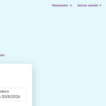
Venezuela
Iniciar sesión →
INO
GRESO