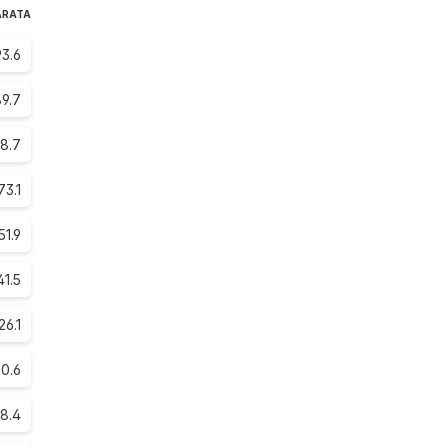
ARATA
93.6
9.7
8.7
73.1
51.9
41.5
26.1
0.6
8.4