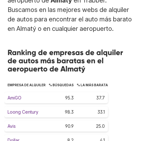
aeropuerto de
Almatý
en Trabber.
Buscamos en las mejores webs de alquiler
de autos para encontrar el auto más barato
en Almatý o en cualquier aeropuerto.
Ranking de empresas de alquiler
de autos más baratas en el
aeropuerto de Almatý
EMPRESA DE ALQUILER
% BÚSQUEDAS
% LA MÁS BARATA
AmiGO
95.3
37.7
Loong Century
98.3
33.1
Avis
90.9
25.0
Dollar
8.2
4.1