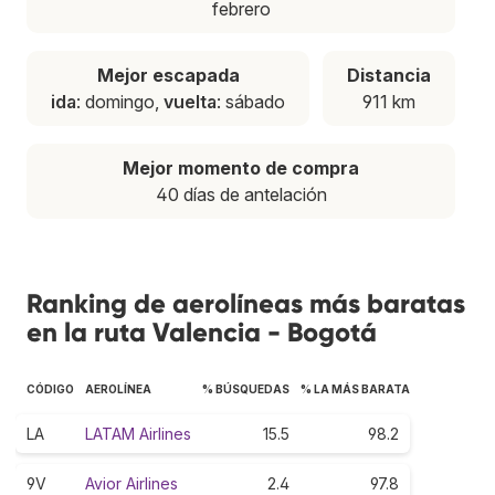
febrero
Mejor escapada
Distancia
ida
: domingo,
vuelta
: sábado
911 km
Mejor momento de compra
40 días de antelación
Ranking de aerolíneas más baratas
en la ruta Valencia - Bogotá
CÓDIGO
AEROLÍNEA
% BÚSQUEDAS
% LA MÁS BARATA
LA
LATAM Airlines
15.5
98.2
9V
Avior Airlines
2.4
97.8