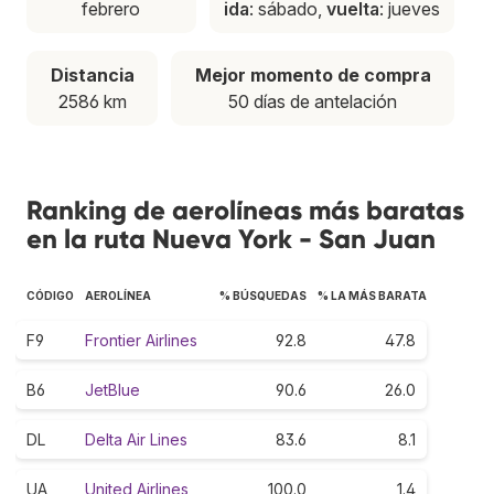
febrero
ida
: sábado,
vuelta
: jueves
Distancia
Mejor momento de compra
2586 km
50 días de antelación
Ranking de aerolíneas más baratas
en la ruta Nueva York - San Juan
CÓDIGO
AEROLÍNEA
% BÚSQUEDAS
% LA MÁS BARATA
F9
Frontier Airlines
92.8
47.8
B6
JetBlue
90.6
26.0
DL
Delta Air Lines
83.6
8.1
UA
United Airlines
100.0
1.4