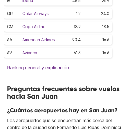
IB
Iberia
48.5
26.9
QR
Qatar Airways
1.2
24.0
CM
Copa Airlines
18.9
18.5
AA
American Airlines
90.4
16.6
AV
Avianca
61.3
16.6
Ranking general y explicación
Preguntas frecuentes sobre vuelos
hacia San Juan
¿Cuántos aeropuertos hay en San Juan?
Los aeropuertos que se encuentran más cerca del
centro de la ciudad son Fernando Luis Ribas Dominicci