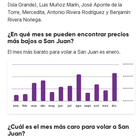
(Isla Grande), Luis Muñoz Marín, José Aponte de la
Torre, Mercedita, Antonio Rivera Rodríguez y Benjamín
Rivera Noriega.
¿En qué mes se pueden encontrar precios
más bajos a San Juan?
El mes más barato para volar a San Juan es enero.
Bs.S700.000
Bs.S600.000
Bs.S500.000
Bs.S400.000
ene.
feb.
mar.
abr.
may.
jun.
jul.
ago.
sept.
oct.
nov.
dic.
¿Cuál es el mes más caro para volar a San
Juan?