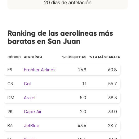
20 días de antelación
Ranking de las aerolíneas más
baratas en San Juan
CÓDIGO
AEROLÍNEA
% BÚSQUEDAS
% LA MÁS BARATA
F9
Frontier Airlines
26.9
60.8
G3
Gol
1.1
55.7
DM
Arajet
5.0
38.3
9K
Cape Air
2.0
33.0
B6
JetBlue
43.6
28.7