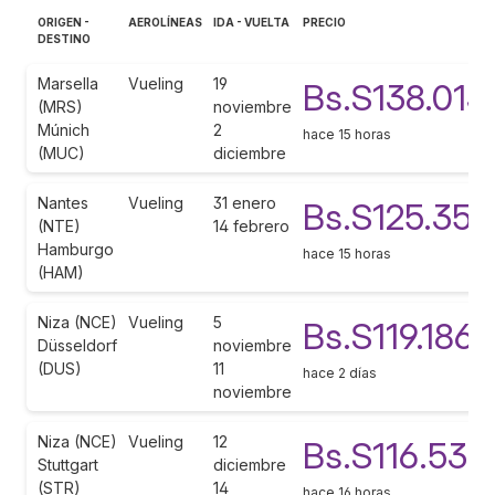
ORIGEN -
AEROLÍNEAS
IDA - VUELTA
PRECIO
DESTINO
Marsella
Vueling
19
Bs.S138.013
(MRS)
noviembre
Múnich
2
hace 15 horas
(MUC)
diciembre
Nantes
Vueling
31 enero
Bs.S125.353
(NTE)
14 febrero
Hamburgo
hace 15 horas
(HAM)
Niza (NCE)
Vueling
5
Bs.S119.186
Düsseldorf
noviembre
(DUS)
11
hace 2 días
noviembre
Niza (NCE)
Vueling
12
Bs.S116.539
Stuttgart
diciembre
(STR)
14
hace 16 horas