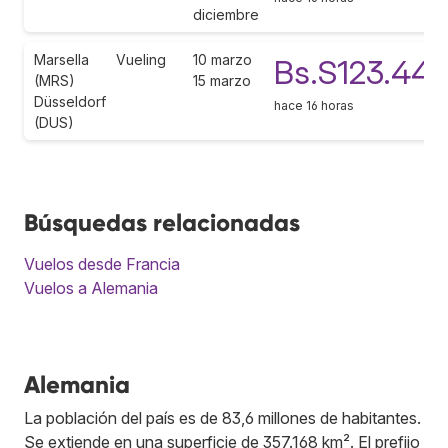
diciembre
Marsella
Vueling
10 marzo
Bs.S123.447
(MRS)
15 marzo
Düsseldorf
hace 16 horas
(DUS)
Búsquedas relacionadas
Vuelos desde Francia
Vuelos a Alemania
Alemania
La población del país es de 83,6 millones de habitantes.
Se extiende en una superficie de 357.168 km². El prefijo