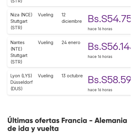
(STR)
Niza (NCE)
Vueling
12
Bs.S54.755
Stuttgart
diciembre
(STR)
hace 16 horas
Nantes
Vueling
24 enero
Bs.S56.143
(NTE)
Stuttgart
hace 16 horas
(STR)
Lyon (LYS)
Vueling
13 octubre
Bs.S58.593
Düsseldorf
(DUS)
hace 16 horas
Últimas ofertas Francia - Alemania
de ida y vuelta