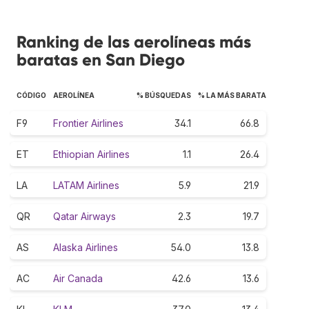
Ranking de las aerolíneas más
baratas en San Diego
CÓDIGO
AEROLÍNEA
% BÚSQUEDAS
% LA MÁS BARATA
F9
Frontier Airlines
34.1
66.8
ET
Ethiopian Airlines
1.1
26.4
LA
LATAM Airlines
5.9
21.9
QR
Qatar Airways
2.3
19.7
AS
Alaska Airlines
54.0
13.8
AC
Air Canada
42.6
13.6