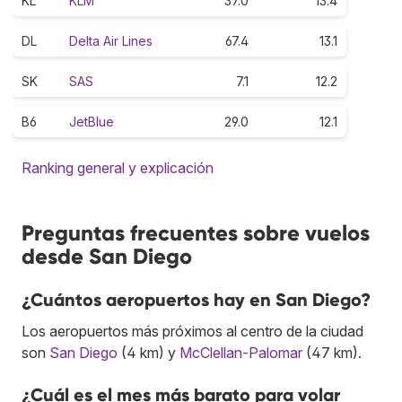
KL
KLM
37.0
13.4
DL
Delta Air Lines
67.4
13.1
SK
SAS
7.1
12.2
B6
JetBlue
29.0
12.1
Ranking general y explicación
Preguntas frecuentes sobre vuelos
desde San Diego
¿Cuántos aeropuertos hay en San Diego?
Los aeropuertos más próximos al centro de la ciudad
son
San Diego
(4 km) y
McClellan-Palomar
(47 km).
¿Cuál es el mes más barato para volar