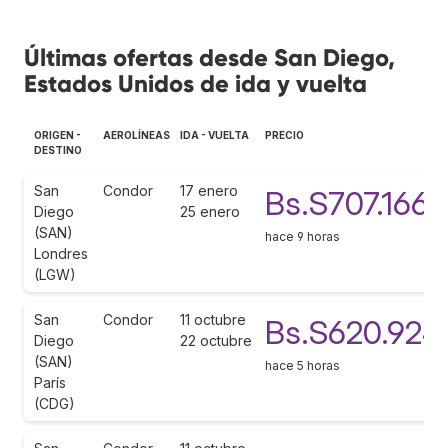
Últimas ofertas desde San Diego,
Estados Unidos de ida y vuelta
ORIGEN -
AEROLÍNEAS
IDA - VUELTA
PRECIO
DESTINO
San
Condor
17 enero
Bs.S707.166
Diego
25 enero
(SAN)
hace 9 horas
Londres
(LGW)
San
Condor
11 octubre
Bs.S620.924
Diego
22 octubre
(SAN)
hace 5 horas
París
(CDG)