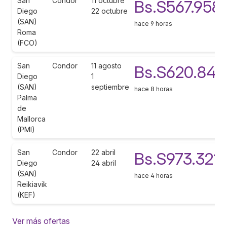
San
Condor
11 octubre
Bs.S567.958
Diego
22 octubre
(SAN)
hace 9 horas
Roma
(FCO)
San
Condor
11 agosto
Bs.S620.841
Diego
1
(SAN)
septiembre
hace 8 horas
Palma
de
Mallorca
(PMI)
San
Condor
22 abril
Bs.S973.321
Diego
24 abril
(SAN)
hace 4 horas
Reikiavik
(KEF)
Ver más ofertas