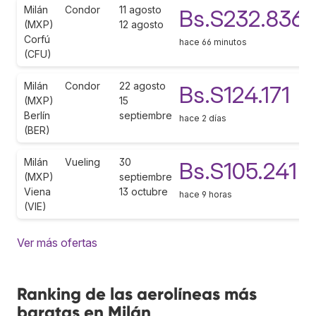
Milán
Condor
11 agosto
Bs.S232.836
(MXP)
12 agosto
Corfú
hace 66 minutos
(CFU)
Milán
Condor
22 agosto
Bs.S124.171
(MXP)
15
Berlín
septiembre
hace 2 días
(BER)
Milán
Vueling
30
Bs.S105.241
(MXP)
septiembre
Viena
13 octubre
hace 9 horas
(VIE)
Ver más ofertas
Ranking de las aerolíneas más
baratas en Milán