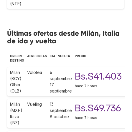
(NTE)
Últimas ofertas desde Milán, Italia
de ida y vuelta
ORIGEN -
AEROLÍNEAS
IDA - VUELTA
PRECIO
DESTINO
Milán
Volotea
6
Bs.S41.403
(BGY)
septiembre
Olbia
17
hace 7 horas
(OLB)
septiembre
Milán
Vueling
13
Bs.S49.736
(MXP)
septiembre
Ibiza
8 octubre
hace 7 horas
(IBZ)