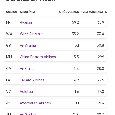
CÓDIGO
AEROLÍNEA
% BÚSQUEDAS
% LA MÁS BARATA
FR
Ryanair
59.2
63.9
W4
Wizz Air Malta
35.2
33.4
G9
Air Arabia
3.1
30.8
MU
China Eastern Airlines
5.5
29.9
CA
Air China
6.4
28.0
LA
LATAM Airlines
6.9
27.5
V7
Volotea
1.6
27.0
J2
Azerbaijan Airlines
1.1
21.4
JU
Air Serbia
11.8
20.7