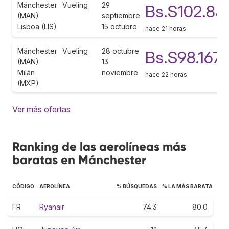
Mánchester
Vueling
29
Bs.S102.83
(MAN)
septiembre
Lisboa (LIS)
15 octubre
hace 21 horas
Mánchester
Vueling
28 octubre
Bs.S98.167
(MAN)
13
Milán
noviembre
hace 22 horas
(MXP)
Ver más ofertas
Ranking de las aerolíneas más
baratas en Mánchester
CÓDIGO
AEROLÍNEA
% BÚSQUEDAS
% LA MÁS BARATA
FR
Ryanair
74.3
80.0