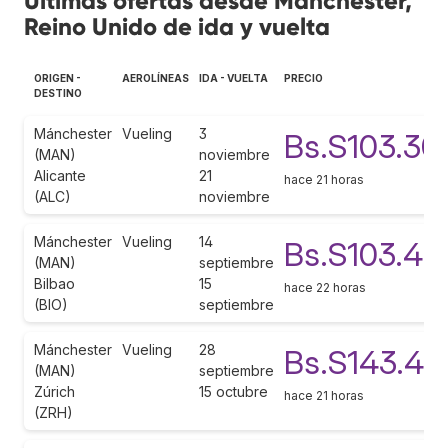
Últimas ofertas desde Mánchester,
Reino Unido de ida y vuelta
ORIGEN -
AEROLÍNEAS
IDA - VUELTA
PRECIO
DESTINO
Mánchester
Vueling
3
Bs.S103.30
(MAN)
noviembre
Alicante
21
hace 21 horas
(ALC)
noviembre
Mánchester
Vueling
14
Bs.S103.45
(MAN)
septiembre
Bilbao
15
hace 22 horas
(BIO)
septiembre
Mánchester
Vueling
28
Bs.S143.49
(MAN)
septiembre
Zúrich
15 octubre
hace 21 horas
(ZRH)