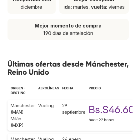
diciembre
ida
: martes,
vuelta
: viernes
Mejor momento de compra
190 días de antelación
Últimas ofertas desde Mánchester,
Reino Unido
ORIGEN -
AEROLÍNEAS
FECHA
PRECIO
DESTINO
Mánchester
Vueling
29
Bs.S46.609
(MAN)
septiembre
Milán
hace 22 horas
(MXP)
Mánchester
Vueling
24 enero