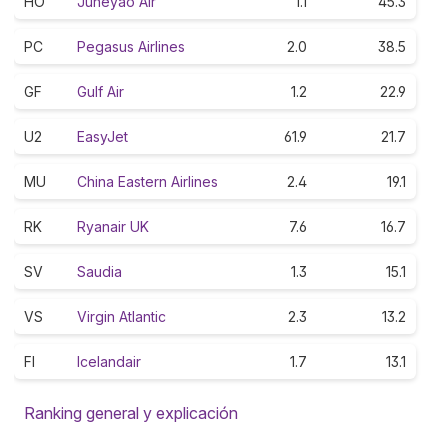
HO
Juneyao Air
1.1
45.3
PC
Pegasus Airlines
2.0
38.5
GF
Gulf Air
1.2
22.9
U2
EasyJet
61.9
21.7
MU
China Eastern Airlines
2.4
19.1
RK
Ryanair UK
7.6
16.7
SV
Saudia
1.3
15.1
VS
Virgin Atlantic
2.3
13.2
FI
Icelandair
1.7
13.1
Ranking general y explicación