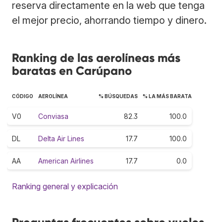
reserva directamente en la web que tenga
el mejor precio, ahorrando tiempo y dinero.
Ranking de las aerolíneas más
baratas en Carúpano
CÓDIGO
AEROLÍNEA
% BÚSQUEDAS
% LA MÁS BARATA
V0
Conviasa
82.3
100.0
DL
Delta Air Lines
17.7
100.0
AA
American Airlines
17.7
0.0
Ranking general y explicación