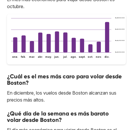
octubre.
Bs.S800.000
Bs.S600.000
Bs.S400.000
Bs.S200.000
ene.
feb.
mar.
abr.
may.
jun.
jul.
ago.
sept.
oct.
nov.
dic.
¿Cuál es el mes más caro para volar desde
Boston?
En diciembre, los vuelos desde Boston alcanzan sus
precios más altos.
¿Qué día de la semana es más barato
volar desde Boston?