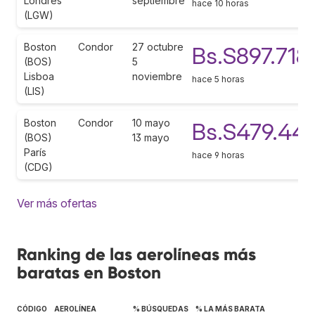
Londres
septiembre
hace 10 horas
(LGW)
Boston
Condor
27 octubre
Bs.S897.718
(BOS)
5
Lisboa
noviembre
hace 5 horas
(LIS)
Boston
Condor
10 mayo
Bs.S479.44
(BOS)
13 mayo
París
hace 9 horas
(CDG)
Ver más ofertas
Ranking de las aerolíneas más
baratas en Boston
CÓDIGO
AEROLÍNEA
% BÚSQUEDAS
% LA MÁS BARATA