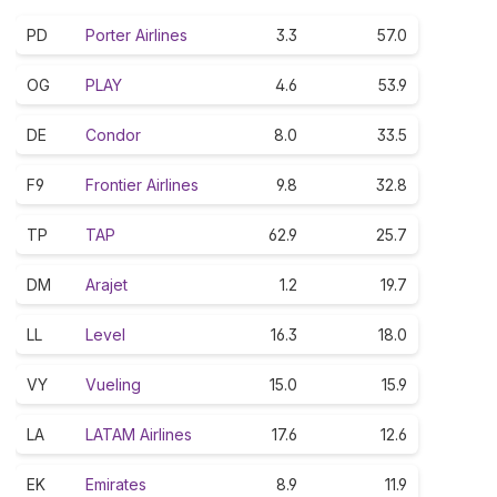
PD
Porter Airlines
3.3
57.0
OG
PLAY
4.6
53.9
DE
Condor
8.0
33.5
F9
Frontier Airlines
9.8
32.8
TP
TAP
62.9
25.7
DM
Arajet
1.2
19.7
LL
Level
16.3
18.0
VY
Vueling
15.0
15.9
LA
LATAM Airlines
17.6
12.6
EK
Emirates
8.9
11.9