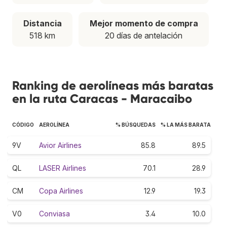
Distancia
Mejor momento de compra
518 km
20 días de antelación
Ranking de aerolíneas más baratas
en la ruta Caracas - Maracaibo
CÓDIGO
AEROLÍNEA
% BÚSQUEDAS
% LA MÁS BARATA
9V
Avior Airlines
85.8
89.5
QL
LASER Airlines
70.1
28.9
CM
Copa Airlines
12.9
19.3
V0
Conviasa
3.4
10.0