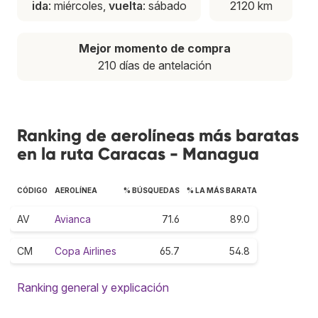
ida
: miércoles,
vuelta
: sábado
2120 km
Mejor momento de compra
210 días de antelación
Ranking de aerolíneas más baratas
en la ruta Caracas - Managua
CÓDIGO
AEROLÍNEA
% BÚSQUEDAS
% LA MÁS BARATA
AV
Avianca
71.6
89.0
CM
Copa Airlines
65.7
54.8
Ranking general y explicación