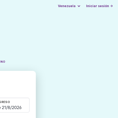
Venezuela
Iniciar sesión →
INO
GRESO