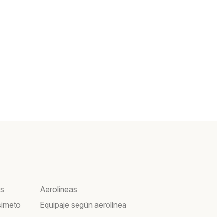
as
Aerolíneas
simeto
Equipaje según aerolínea