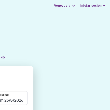
Venezuela
Iniciar sesión →
INO
GRESO