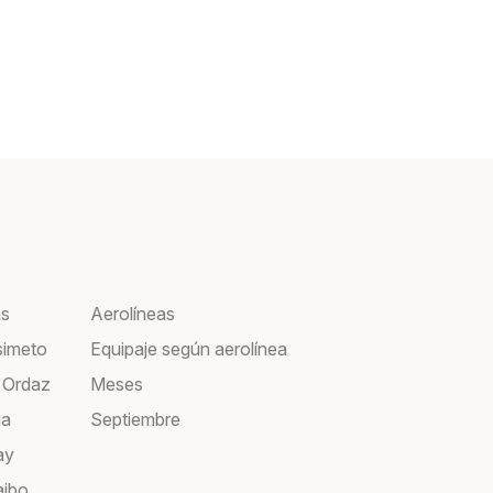
as
Aerolíneas
simeto
Equipaje según aerolínea
 Ordaz
Meses
ia
Septiembre
ay
aibo