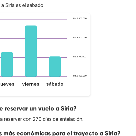
a Siria es el sábado.
Bs.S900.000
Bs.S800.000
Bs.S700.000
Bs.S600.000
jueves
viernes
sábado
reservar un vuelo a Siria?
da reservar con 270 días de antelación.
s más económicas para el trayecto a Siria?