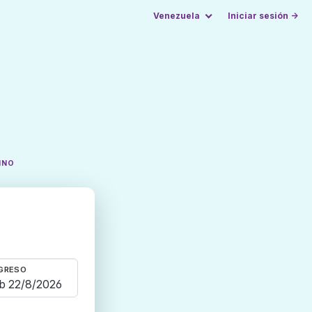
Venezuela
Iniciar sesión →
INO
GRESO