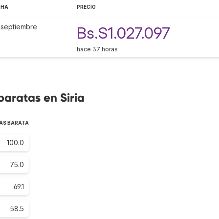
CHA
PRECIO
 septiembre
Bs.S1.027.097
hace 37 horas
baratas en Siria
ÁS BARATA
100.0
75.0
69.1
58.5