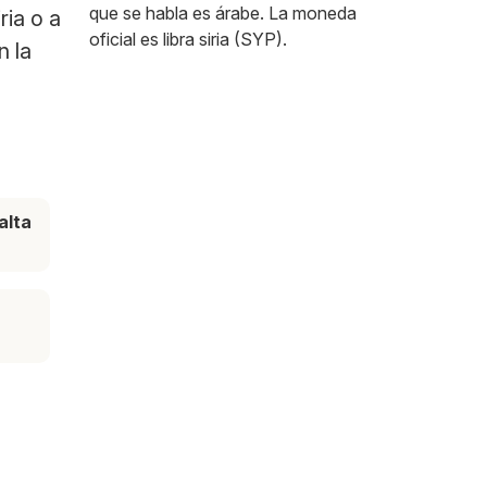
que se habla es árabe. La moneda
ria o a
oficial es libra siria (SYP).
n la
alta