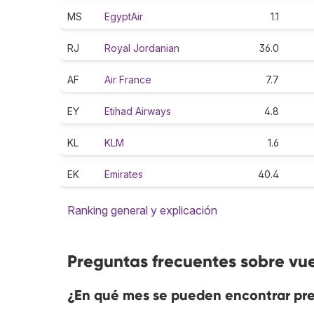
MS
EgyptAir
1.1
RJ
Royal Jordanian
36.0
AF
Air France
7.7
EY
Etihad Airways
4.8
KL
KLM
1.6
EK
Emirates
40.4
Ranking general y explicación
Preguntas frecuentes sobre vue
¿En qué mes se pueden encontrar prec