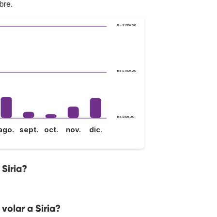
bre.
Bs.S1.500.000
Bs.S1.000.000
Bs.S500.000
ago.
sept.
oct.
nov.
dic.
 Siria?
volar a Siria?