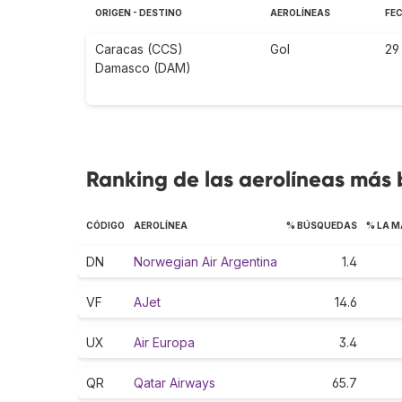
ORIGEN - DESTINO
AEROLÍNEAS
FE
Caracas (CCS)
Gol
29
Damasco (DAM)
Ranking de las aerolíneas más 
CÓDIGO
AEROLÍNEA
% BÚSQUEDAS
% LA M
DN
Norwegian Air Argentina
1.4
VF
AJet
14.6
UX
Air Europa
3.4
QR
Qatar Airways
65.7