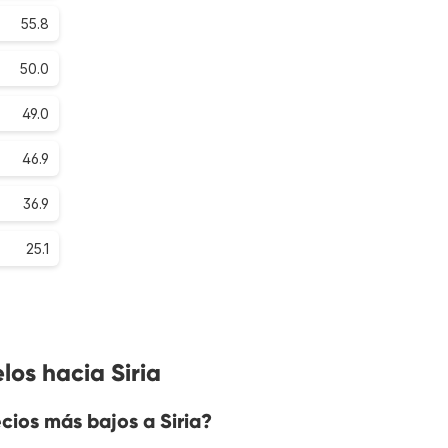
55.8
50.0
49.0
46.9
36.9
25.1
los hacia Siria
ios más bajos a Siria?