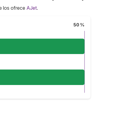
e los ofrece
AJet
.
50 %