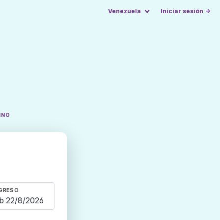
Venezuela
Iniciar sesión →
INO
GRESO