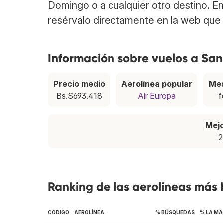
Domingo o a cualquier otro destino. E
resérvalo directamente en la web que 
Información sobre vuelos a Sa
Precio medio
Aerolínea popular
Mes
Bs.S693.418
Air Europa
f
Mej
2
Ranking de las aerolíneas más
CÓDIGO
AEROLÍNEA
% BÚSQUEDAS
% LA MÁ