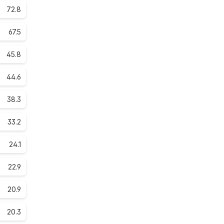
72.8
67.5
45.8
44.6
38.3
33.2
24.1
22.9
20.9
20.3