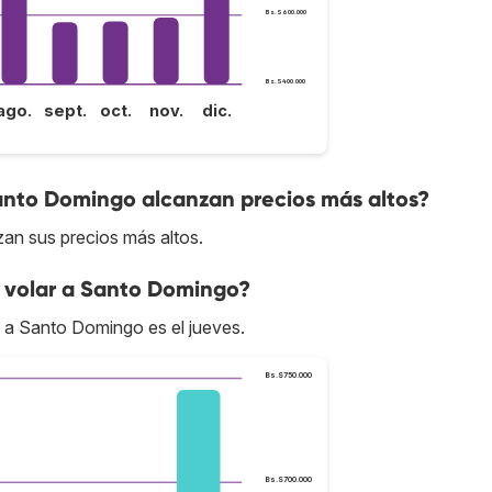
Bs.S600.000
Bs.S400.000
ago.
sept.
oct.
nov.
dic.
anto Domingo alcanzan precios más altos?
an sus precios más altos.
 volar a Santo Domingo?
r a Santo Domingo es el jueves.
Bs.S750.000
Bs.S700.000