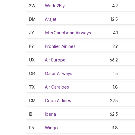
2W
World2Fly
4.9
DM
Arajet
12.5
JY
InterCaribbean Airways
4.1
F9
Frontier Airlines
2.9
UX
Air Europa
66.2
QR
Qatar Airways
1.5
TX
Air Caraibes
1.8
CM
Copa Airlines
29.5
IB
Iberia
62.3
P5
Wingo
3.8