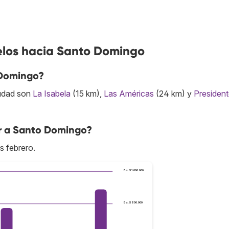
elos hacia Santo Domingo
 Domingo?
iudad son
La Isabela
(15 km),
Las Américas
(24 km) y
Presiden
ar a Santo Domingo?
s febrero.
Bs.S1.000.000
Bs.S800.000