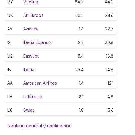
VY
Vueling
84.7
44.2
UX
Air Europa
50.5
28.6
AV
Avianca
1.4
22.7
I2
Iberia Express
2.2
20.8
U2
EasyJet
5.4
18.8
IB
Iberia
95.4
14.8
AA
American Airlines
1.4
12.1
LH
Lufthansa
8.1
4.8
LX
Swiss
1.8
3.6
Ranking general y explicación