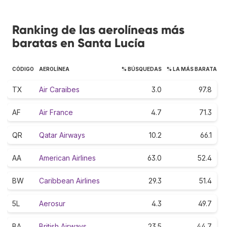
Ranking de las aerolíneas más
baratas en Santa Lucía
CÓDIGO
AEROLÍNEA
% BÚSQUEDAS
% LA MÁS BARATA
TX
Air Caraibes
3.0
97.8
AF
Air France
4.7
71.3
QR
Qatar Airways
10.2
66.1
AA
American Airlines
63.0
52.4
BW
Caribbean Airlines
29.3
51.4
5L
Aerosur
4.3
49.7
BA
British Airways
23.5
44.7