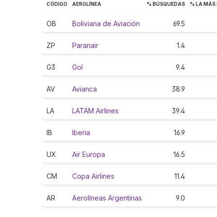
CÓDIGO
AEROLÍNEA
% BÚSQUEDAS
% LA MÁS
OB
Boliviana de Aviación
69.5
ZP
Paranair
1.4
G3
Gol
9.4
AV
Avianca
38.9
LA
LATAM Airlines
39.4
IB
Iberia
16.9
UX
Air Europa
16.5
CM
Copa Airlines
11.4
AR
Aerolíneas Argentinas
9.0