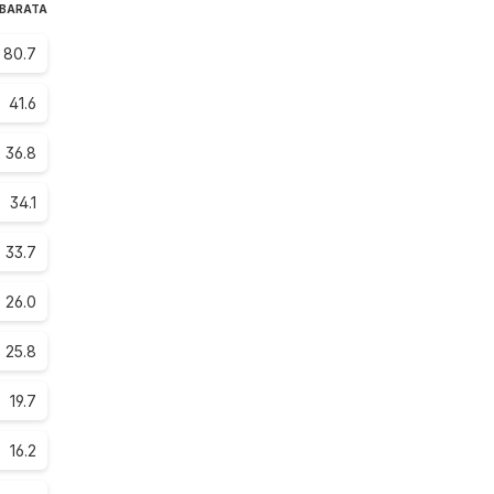
 BARATA
80.7
41.6
36.8
34.1
33.7
26.0
25.8
19.7
16.2