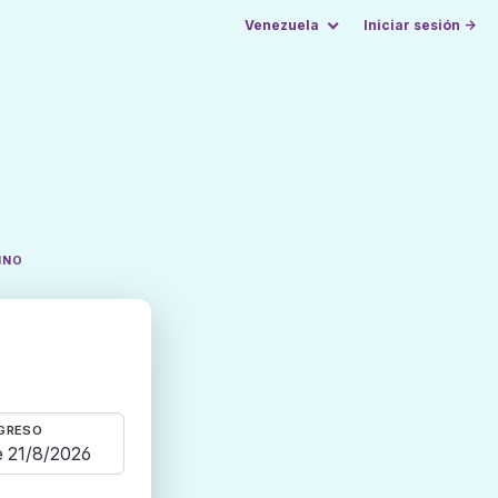
Venezuela
Iniciar sesión →
INO
GRESO