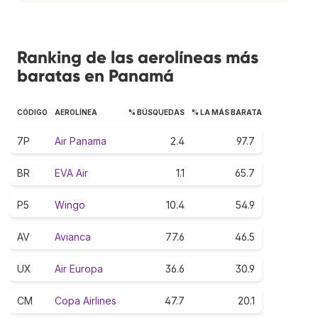
Ranking de las aerolíneas más
baratas en Panamá
CÓDIGO
AEROLÍNEA
% BÚSQUEDAS
% LA MÁS BARATA
7P
Air Panama
2.4
97.7
BR
EVA Air
1.1
65.7
P5
Wingo
10.4
54.9
AV
Avianca
77.6
46.5
UX
Air Europa
36.6
30.9
CM
Copa Airlines
47.7
20.1