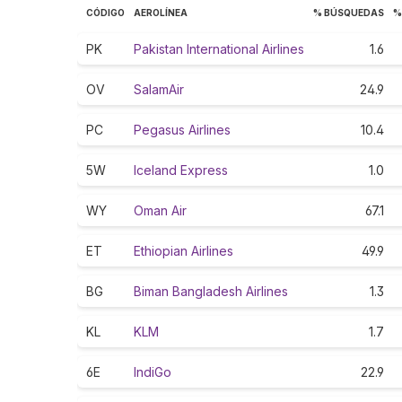
CÓDIGO
AEROLÍNEA
% BÚSQUEDAS
%
PK
Pakistan International Airlines
1.6
OV
SalamAir
24.9
PC
Pegasus Airlines
10.4
5W
Iceland Express
1.0
WY
Oman Air
67.1
ET
Ethiopian Airlines
49.9
BG
Biman Bangladesh Airlines
1.3
KL
KLM
1.7
6E
IndiGo
22.9