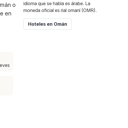
idioma que se habla es árabe. La
Omán o
moneda oficial es rial omaní (OMR).
te en
Hoteles en Omán
ueves