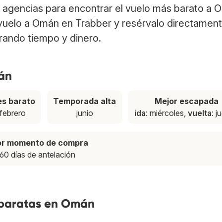
 agencias para encontrar el vuelo más barato a 
u vuelo a Omán en Trabber y resérvalo directamen
rrando tiempo y dinero.
án
s barato
Temporada alta
Mejor escapada
febrero
junio
ida
: miércoles,
vuelta
: j
or momento de compra
60 días de antelación
 baratas en Omán