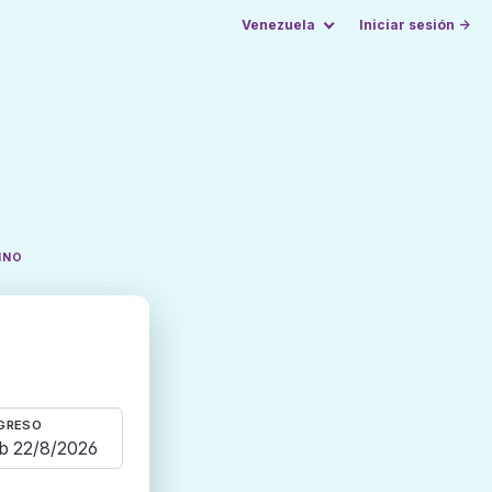
Venezuela
Iniciar sesión →
INO
GRESO