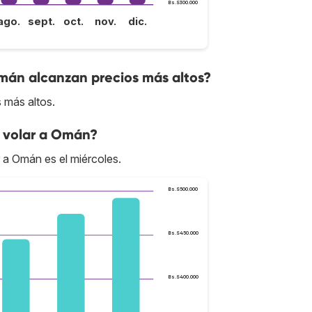
Bs.S300.000
ago.
sept.
oct.
nov.
dic.
mán alcanzan precios más altos?
 más altos.
 volar a Omán?
r a Omán es el miércoles.
Bs.S500.000
Bs.S450.000
Bs.S400.000