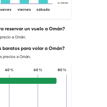
Bs.S350.000
jueves
viernes
sábado
ra reservar un vuelo a Omán?
 precio a Omán.
s baratos para volar a Omán?
es precios a Omán.
40 %
60 %
80 %