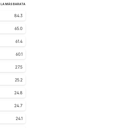
 LA MÁS BARATA
84.3
65.0
61.4
60.1
27.5
25.2
24.8
24.7
24.1