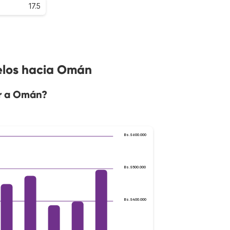
17.5
elos hacia Omán
ar a Omán?
Bs.S600.000
Bs.S500.000
Bs.S400.000