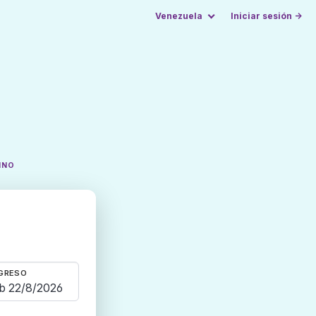
Venezuela
Iniciar sesión →
INO
GRESO