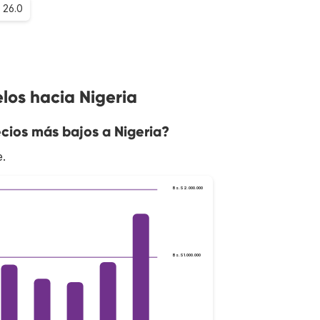
26.0
los hacia Nigeria
cios más bajos a Nigeria?
e.
Bs.S2.000.000
Bs.S1.000.000