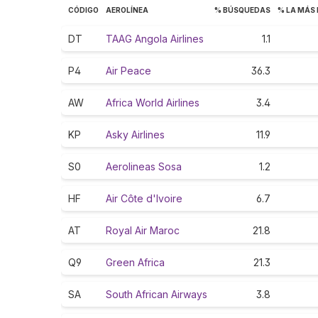
CÓDIGO
AEROLÍNEA
% BÚSQUEDAS
% LA MÁS
DT
TAAG Angola Airlines
1.1
P4
Air Peace
36.3
AW
Africa World Airlines
3.4
KP
Asky Airlines
11.9
S0
Aerolineas Sosa
1.2
HF
Air Côte d'Ivoire
6.7
AT
Royal Air Maroc
21.8
Q9
Green Africa
21.3
SA
South African Airways
3.8