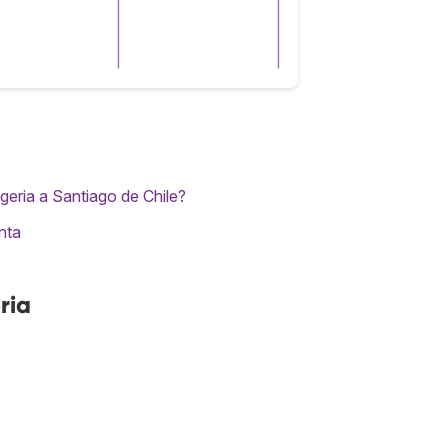
eria a Santiago de Chile?
nta
ria