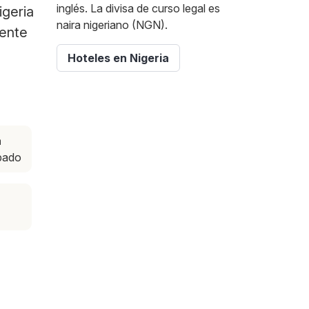
inglés. La divisa de curso legal es
igeria
naira nigeriano (NGN).
mente
Hoteles en Nigeria
a
ábado