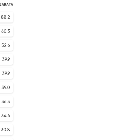
 BARATA
88.2
60.3
52.6
39.9
39.9
39.0
36.3
34.6
30.8