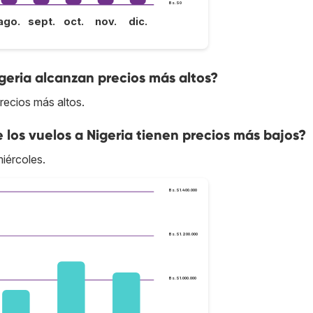
Bs.S0
ago.
sept.
oct.
nov.
dic.
geria alcanzan precios más altos?
recios más altos.
e los vuelos a Nigeria tienen precios más bajos?
miércoles.
Bs.S1.400.000
Bs.S1.200.000
Bs.S1.000.000