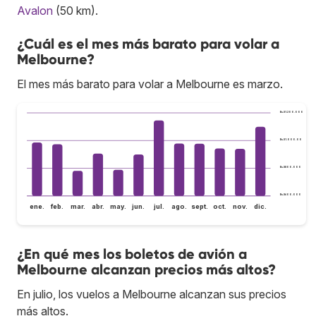
Avalon
(50 km).
¿Cuál es el mes más barato para volar a
Melbourne?
El mes más barato para volar a Melbourne es marzo.
Bs.S1.200.000
Bs.S1.000.000
Bs.S800.000
Bs.S600.000
ene.
feb.
mar.
abr.
may.
jun.
jul.
ago.
sept.
oct.
nov.
dic.
¿En qué mes los boletos de avión a
Melbourne alcanzan precios más altos?
En julio, los vuelos a Melbourne alcanzan sus precios
más altos.