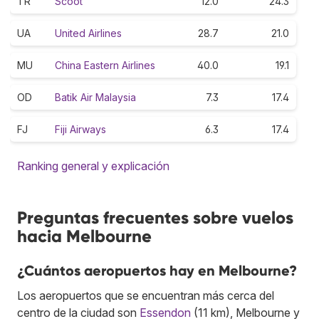
TR
Scoot
12.0
24.3
UA
United Airlines
28.7
21.0
MU
China Eastern Airlines
40.0
19.1
OD
Batik Air Malaysia
7.3
17.4
FJ
Fiji Airways
6.3
17.4
Ranking general y explicación
Preguntas frecuentes sobre vuelos
hacia Melbourne
¿Cuántos aeropuertos hay en Melbourne?
Los aeropuertos que se encuentran más cerca del
centro de la ciudad son
Essendon
(11 km), Melbourne y