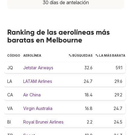
30 días de antelación
Ranking de las aerolíneas más
baratas en Melbourne
CÓDIGO
AEROLÍNEA
% BÚSQUEDAS
% LA MÁS BARATA
JQ
Jetstar Airways
32.6
59.1
LA
LATAM Airlines
24.7
29.6
CA
Air China
18.4
29.2
VA
Virgin Australia
16.8
24.7
BI
Royal Brunei Airlines
2.2
24.5