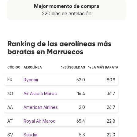
Mejor momento de compra
220 días de antelación
Ranking de las aerolíneas más
baratas en Marruecos
CÓDIGO
AEROLÍNEA
% BÚSQUEDAS
% LA MÁS BARATA
FR
Ryanair
52.0
80.9
3O
Air Arabia Maroc
16.4
36.7
AA
American Airlines
2.0
26.7
AT
Royal Air Maroc
65.4
22.8
SV
Saudia
5.3
22.0