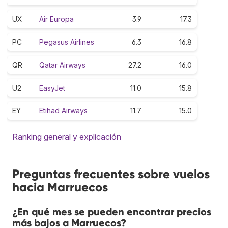
UX
Air Europa
3.9
17.3
PC
Pegasus Airlines
6.3
16.8
QR
Qatar Airways
27.2
16.0
U2
EasyJet
11.0
15.8
EY
Etihad Airways
11.7
15.0
Ranking general y explicación
Preguntas frecuentes sobre vuelos
hacia Marruecos
¿En qué mes se pueden encontrar precios
más bajos a Marruecos?