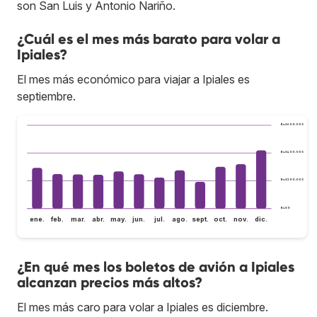
son San Luis y Antonio Nariño.
¿Cuál es el mes más barato para volar a
Ipiales?
El mes más económico para viajar a Ipiales es
septiembre.
Bs.S600.000
Bs.S400.000
Bs.S200.000
Bs.S0
ene.
feb.
mar.
abr.
may.
jun.
jul.
ago.
sept.
oct.
nov.
dic.
¿En qué mes los boletos de avión a Ipiales
alcanzan precios más altos?
El mes más caro para volar a Ipiales es diciembre.