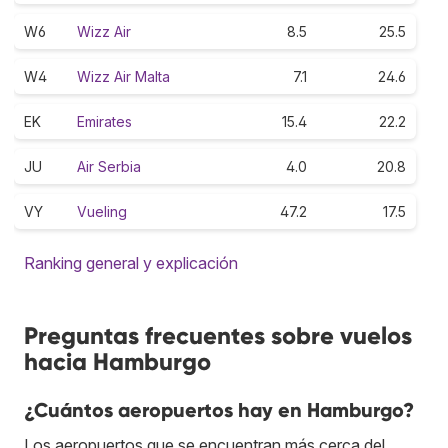
W6
Wizz Air
8.5
25.5
W4
Wizz Air Malta
7.1
24.6
EK
Emirates
15.4
22.2
JU
Air Serbia
4.0
20.8
VY
Vueling
47.2
17.5
Ranking general y explicación
Preguntas frecuentes sobre vuelos
hacia Hamburgo
¿Cuántos aeropuertos hay en Hamburgo?
Los aeropuertos que se encuentran más cerca del