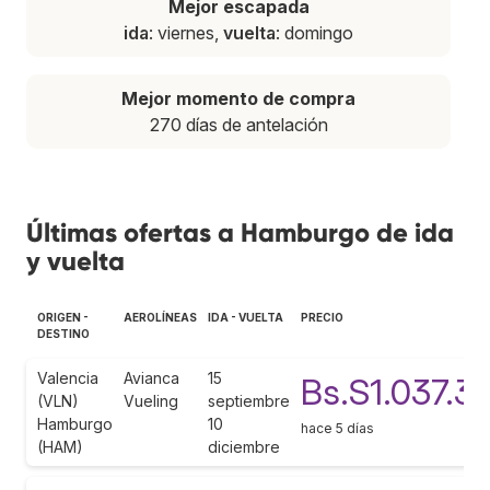
Mejor escapada
ida
: viernes,
vuelta
: domingo
Mejor momento de compra
270 días de antelación
Últimas ofertas a Hamburgo de ida
y vuelta
ORIGEN -
AEROLÍNEAS
IDA - VUELTA
PRECIO
DESTINO
Valencia
Avianca
15
Bs.S1.037.3
(VLN)
Vueling
septiembre
Hamburgo
10
hace 5 días
(HAM)
diciembre