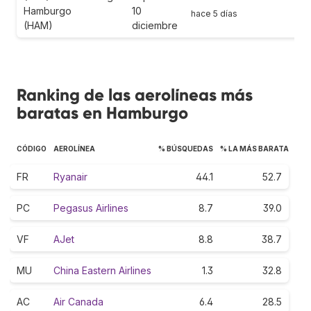
Hamburgo
10
hace 5 días
(HAM)
diciembre
Ranking de las aerolíneas más
baratas en Hamburgo
CÓDIGO
AEROLÍNEA
% BÚSQUEDAS
% LA MÁS BARATA
FR
Ryanair
44.1
52.7
PC
Pegasus Airlines
8.7
39.0
VF
AJet
8.8
38.7
MU
China Eastern Airlines
1.3
32.8
AC
Air Canada
6.4
28.5