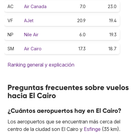
AC
Air Canada
7.0
23.0
VF
AJet
20.9
19.4
NP
Nile Air
6.0
19.3
SM
Air Cairo
17.3
18.7
Ranking general y explicación
Preguntas frecuentes sobre vuelos
hacia El Cairo
¿Cuántos aeropuertos hay en El Cairo?
Los aeropuertos que se encuentran más cerca del
centro de la ciudad son El Cairo y
Esfinge
(35 km).