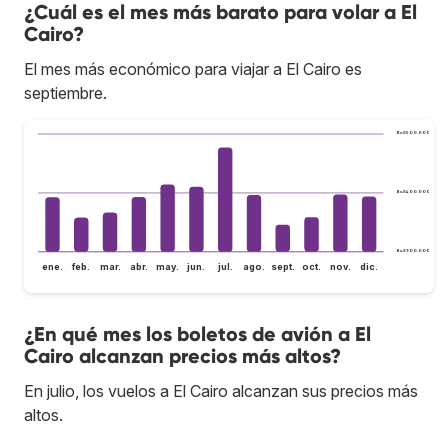
¿Cuál es el mes más barato para volar a El
Cairo?
El mes más económico para viajar a El Cairo es
septiembre.
Bs.S500.000
Bs.S400.000
Bs.S300.000
ene.
feb.
mar.
abr.
may.
jun.
jul.
ago.
sept.
oct.
nov.
dic.
¿En qué mes los boletos de avión a El
Cairo alcanzan precios más altos?
En julio, los vuelos a El Cairo alcanzan sus precios más
altos.