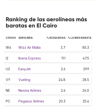
Ranking de las aerolíneas más
baratas en El Cairo
CÓDIGO
AEROLÍNEA
% BÚSQUEDAS
% LA MÁS BARATA
W4
Wizz Air Malta
3.7
85.3
I2
Iberia Express
11.1
47.5
U2
EasyJet
2.6
29.9
VY
Vueling
24.8
28.5
NE
Nesma Airlines
2.6
26.0
PC
Pegasus Airlines
20.3
25.6