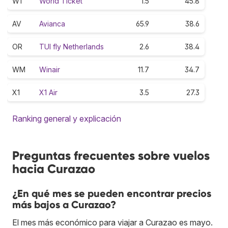
W1
World Ticket
1.5
45.8
AV
Avianca
65.9
38.6
OR
TUI fly Netherlands
2.6
38.4
WM
Winair
11.7
34.7
X1
X1 Air
3.5
27.3
Ranking general y explicación
Preguntas frecuentes sobre vuelos
hacia Curazao
¿En qué mes se pueden encontrar precios
más bajos a Curazao?
El mes más económico para viajar a Curazao es mayo.