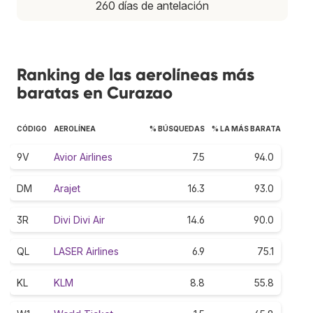
260 días de antelación
Ranking de las aerolíneas más
baratas en Curazao
CÓDIGO
AEROLÍNEA
% BÚSQUEDAS
% LA MÁS BARATA
9V
Avior Airlines
7.5
94.0
DM
Arajet
16.3
93.0
3R
Divi Divi Air
14.6
90.0
QL
LASER Airlines
6.9
75.1
KL
KLM
8.8
55.8