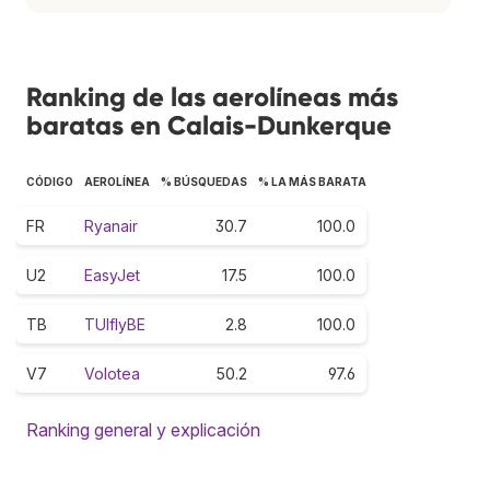
Ranking de las aerolíneas más
baratas en Calais-Dunkerque
CÓDIGO
AEROLÍNEA
% BÚSQUEDAS
% LA MÁS BARATA
FR
Ryanair
30.7
100.0
U2
EasyJet
17.5
100.0
TB
TUIflyBE
2.8
100.0
V7
Volotea
50.2
97.6
Ranking general y explicación