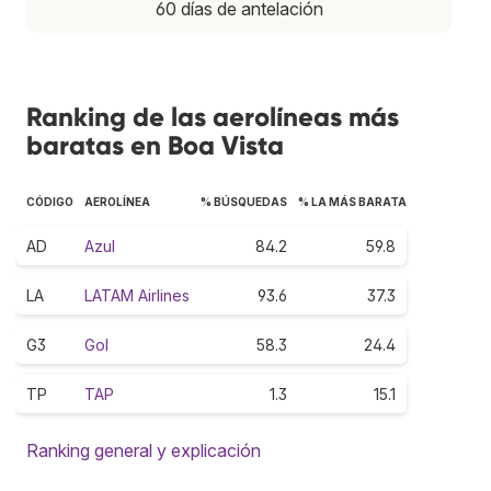
60 días de antelación
Ranking de las aerolíneas más
baratas en Boa Vista
CÓDIGO
AEROLÍNEA
% BÚSQUEDAS
% LA MÁS BARATA
AD
Azul
84.2
59.8
LA
LATAM Airlines
93.6
37.3
G3
Gol
58.3
24.4
TP
TAP
1.3
15.1
Ranking general y explicación