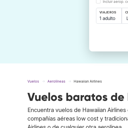
Incluir aerop. 
VIAJEROS
C
1 adulto
Vuelos
Aerolíneas
Hawaiian Airlines
Vuelos baratos de 
Encuentra vuelos de Hawaiian Airline
compañías aéreas low cost y tradicion
Airlines o de cualquier otra aerolínea.