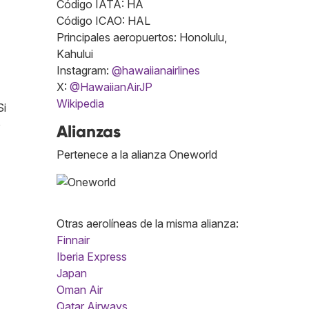
Código IATA: HA
Código ICAO: HAL
Principales aeropuertos: Honolulu,
Kahului
Instagram:
@hawaiianairlines
X:
@HawaiianAirJP
Wikipedia
Si
o
Alianzas
Pertenece a la alianza Oneworld
Otras aerolíneas de la misma alianza:
Finnair
Iberia Express
Japan
Oman Air
Qatar Airways