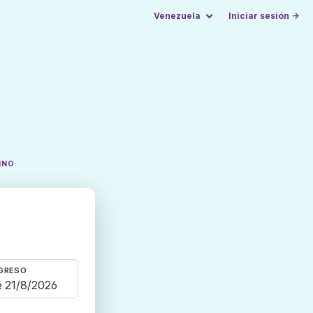
Venezuela
Iniciar sesión →
INO
GRESO