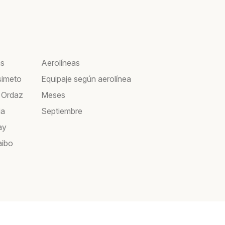
as
Aerolíneas
simeto
Equipaje según aerolínea
 Ordaz
Meses
ia
Septiembre
ay
aibo