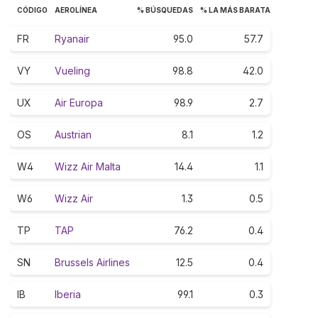
CÓDIGO
AEROLÍNEA
% BÚSQUEDAS
% LA MÁS BARATA
FR
Ryanair
95.0
57.7
VY
Vueling
98.8
42.0
UX
Air Europa
98.9
2.7
OS
Austrian
8.1
1.2
W4
Wizz Air Malta
14.4
1.1
W6
Wizz Air
1.3
0.5
TP
TAP
76.2
0.4
SN
Brussels Airlines
12.5
0.4
IB
Iberia
99.1
0.3