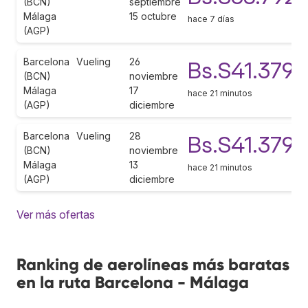
(BCN)
septiembre
Málaga
15 octubre
hace 7 días
(AGP)
Barcelona
Vueling
26
Bs.S41.379
(BCN)
noviembre
Málaga
17
hace 21 minutos
(AGP)
diciembre
Barcelona
Vueling
28
Bs.S41.379
(BCN)
noviembre
Málaga
13
hace 21 minutos
(AGP)
diciembre
Ver más ofertas
Ranking de aerolíneas más baratas
en la ruta Barcelona - Málaga