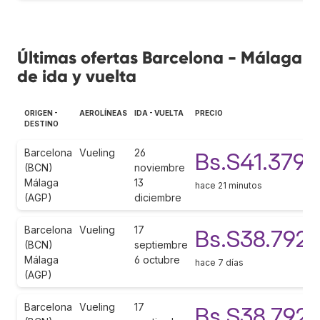
Últimas ofertas Barcelona - Málaga
de ida y vuelta
ORIGEN -
AEROLÍNEAS
IDA - VUELTA
PRECIO
DESTINO
Barcelona
Vueling
26
Bs.S41.379
(BCN)
noviembre
Málaga
13
hace 21 minutos
(AGP)
diciembre
Barcelona
Vueling
17
Bs.S38.792
(BCN)
septiembre
Málaga
6 octubre
hace 7 días
(AGP)
Barcelona
Vueling
17
Bs.S38.792