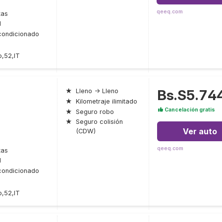
qeeq.com
tas
l
condicionado
o,52,IT
Bs.S5.74
★
Lleno → Lleno
★
Kilometraje ilimitado
Cancelación gratis
★
Seguro robo
★
Seguro colisión
Ver auto
(CDW)
qeeq.com
tas
l
condicionado
o,52,IT