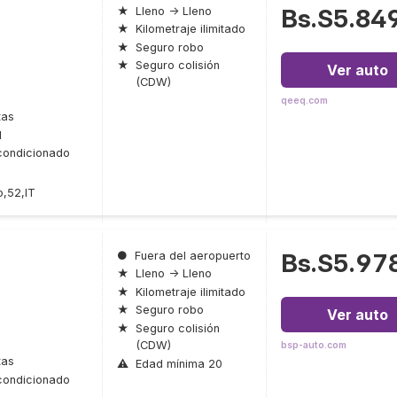
Bs.S5.84
★
Lleno → Lleno
★
Kilometraje ilimitado
★
Seguro robo
★
Seguro colisión
Ver auto
(CDW)
qeeq.com
tas
l
condicionado
o,52,IT
Bs.S5.97
●
Fuera del aeropuerto
★
Lleno → Lleno
★
Kilometraje ilimitado
★
Seguro robo
Ver auto
★
Seguro colisión
(CDW)
bsp-auto.com
tas
⚠
Edad mínima 20
condicionado