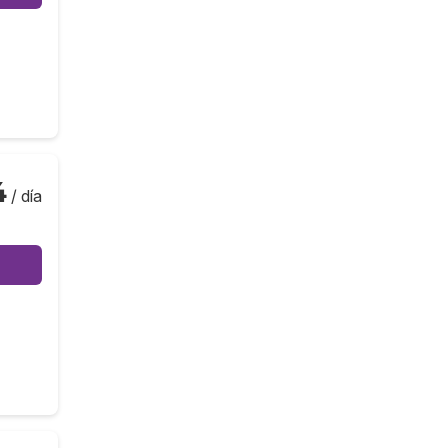
4
/ día