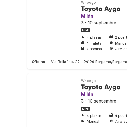
Wheego
Toyota Aygo
Milán
3 - 10 septiembre
MINI
4 plazas
2 puer
1 maleta
Manua
Gasolina
Aire a
Oficina
Via Bellafino, 27 - 24126 Bergamo,Bergam
Wheego
Toyota Aygo
Milán
3 - 10 septiembre
MINI
4 plazas
4 puer
Manual
Aire a