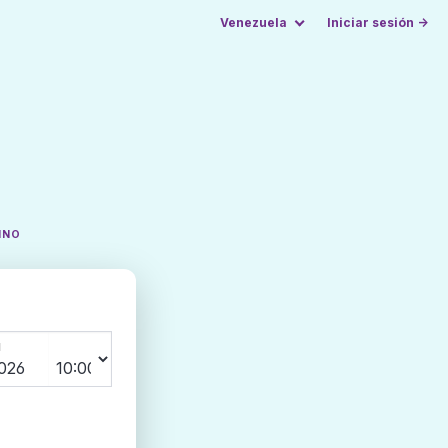
Venezuela
Iniciar sesión →
INO
N