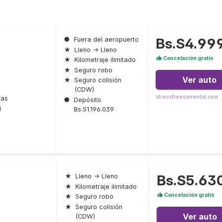
Bs.S4.99
●
Fuera del aeropuerto
★
Lleno → Lleno
Cancelación gratis
★
Kilometraje ilimitado
★
Seguro robo
Ver auto
★
Seguro colisión
(CDW)
stressfreecarrental.com
tas
●
Depósito
l
Bs.S1.196.039
Bs.S5.63
★
Lleno → Lleno
★
Kilometraje ilimitado
Cancelación gratis
★
Seguro robo
★
Seguro colisión
Ver auto
(CDW)