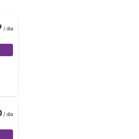
9
/ día
0
/ día