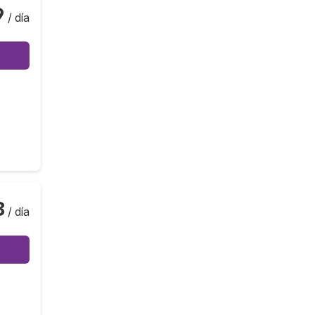
9
/ día
8
/ día