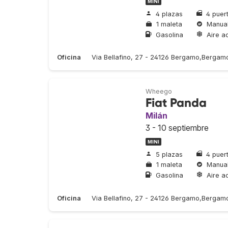
MINI
4 plazas
4 puer
1 maleta
Manua
Gasolina
Aire a
Oficina
Via Bellafino, 27 - 24126 Bergamo,Bergam
Wheego
Fiat Panda
Milán
3 - 10 septiembre
MINI
5 plazas
4 puer
1 maleta
Manua
Gasolina
Aire a
Oficina
Via Bellafino, 27 - 24126 Bergamo,Bergam