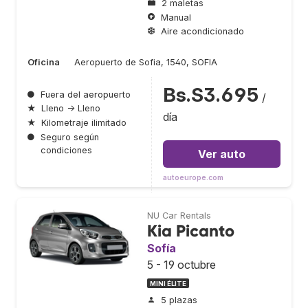
2 maletas
Manual
Aire acondicionado
Oficina
Aeropuerto de Sofia, 1540, SOFIA
Bs.S3.695
●
Fuera del aeropuerto
/
★
Lleno → Lleno
día
★
Kilometraje ilimitado
●
Seguro según
condiciones
Ver auto
autoeurope.com
NU Car Rentals
Kia Picanto
Sofía
5 - 19 octubre
MINI ÉLITE
5 plazas