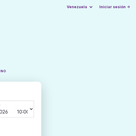
Venezuela
Iniciar sesión →
INO
N