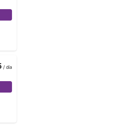
5
/ día