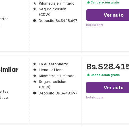
Cancelación gratis
★
Kilometraje ilimitado
★
Seguro colisión
Ver auto
(CDW)
ertas
●
Depósito Bs.S448.697
l
hotels.com
Bs.S28.41
★
En el aeropuerto
imilar
★
Lleno → Lleno
Cancelación gratis
★
Kilometraje ilimitado
★
Seguro colisión
Ver auto
(CDW)
ertas
●
Depósito Bs.S448.697
tico
hotels.com