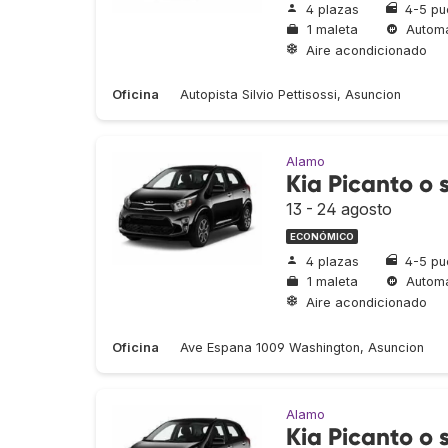
4 plazas
4-5 pu
1 maleta
Automá
Aire acondicionado
Oficina
Autopista Silvio Pettisossi, Asuncion
Alamo
Kia Picanto o s
13 - 24 agosto
ECONÓMICO
4 plazas
4-5 pu
1 maleta
Automá
Aire acondicionado
Oficina
Ave Espana 1009 Washington, Asuncion
Alamo
Kia Picanto o s