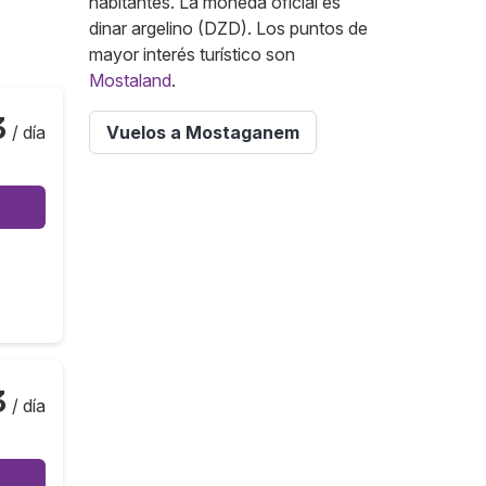
habitantes. La moneda oficial es
dinar argelino (DZD). Los puntos de
mayor interés turístico son
Mostaland
.
3
/ día
Vuelos a Mostaganem
3
/ día