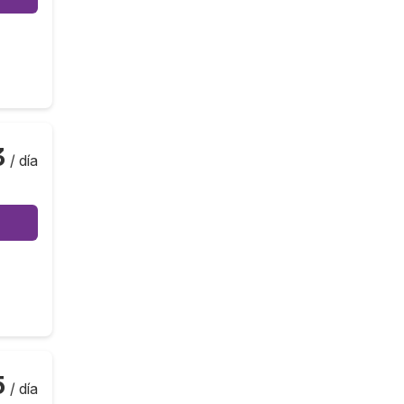
3
/ día
5
/ día