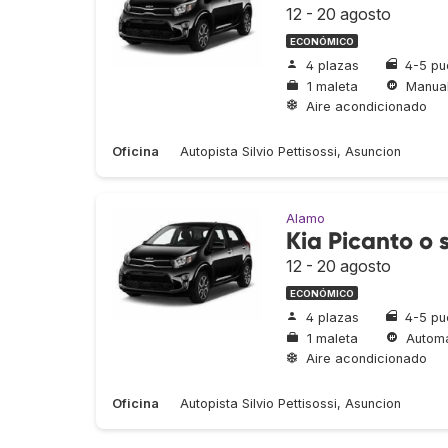
12 - 20 agosto
ECONÓMICO
4 plazas
4-5 pu
1 maleta
Manua
Aire acondicionado
Oficina
Autopista Silvio Pettisossi, Asuncion
Alamo
Kia Picanto o s
12 - 20 agosto
ECONÓMICO
4 plazas
4-5 pu
1 maleta
Automá
Aire acondicionado
Oficina
Autopista Silvio Pettisossi, Asuncion