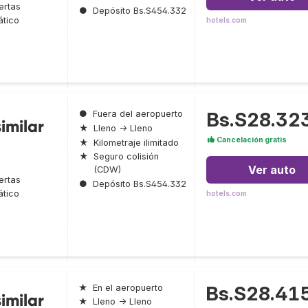
ertas
●
Depósito Bs.S454.332
tico
hotels.com
Bs.S28.32
●
Fuera del aeropuerto
imilar
★
Lleno → Lleno
Cancelación gratis
★
Kilometraje ilimitado
★
Seguro colisión
Ver auto
(CDW)
ertas
●
Depósito Bs.S454.332
tico
hotels.com
Bs.S28.41
★
En el aeropuerto
imilar
★
Lleno → Lleno