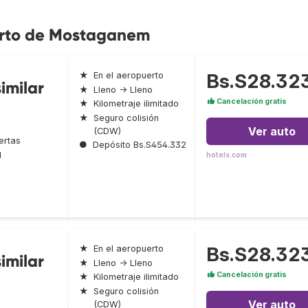
erto de Mostaganem
Bs.S28.32
★
En el aeropuerto
imilar
★
Lleno → Lleno
Cancelación gratis
★
Kilometraje ilimitado
★
Seguro colisión
Ver auto
(CDW)
ertas
●
Depósito Bs.S454.332
l
hotels.com
Bs.S28.32
★
En el aeropuerto
imilar
★
Lleno → Lleno
Cancelación gratis
★
Kilometraje ilimitado
★
Seguro colisión
Ver auto
(CDW)