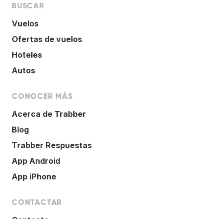
BUSCAR
Vuelos
Ofertas de vuelos
Hoteles
Autos
CONOCER MÁS
Acerca de Trabber
Blog
Trabber Respuestas
App Android
App iPhone
CONTACTAR