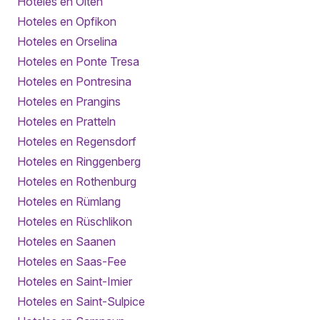
Hoteles en Olten
Hoteles en Opfikon
Hoteles en Orselina
Hoteles en Ponte Tresa
Hoteles en Pontresina
Hoteles en Prangins
Hoteles en Pratteln
Hoteles en Regensdorf
Hoteles en Ringgenberg
Hoteles en Rothenburg
Hoteles en Rümlang
Hoteles en Rüschlikon
Hoteles en Saanen
Hoteles en Saas-Fee
Hoteles en Saint-Imier
Hoteles en Saint-Sulpice