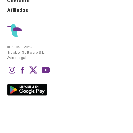
Contacto
Afiliados
© 2005 - 2026
Trabber Software S.L.
Aviso legal