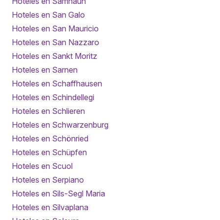
Hoteles en Samnaun
Hoteles en San Galo
Hoteles en San Mauricio
Hoteles en San Nazzaro
Hoteles en Sankt Moritz
Hoteles en Sarnen
Hoteles en Schaffhausen
Hoteles en Schindellegi
Hoteles en Schlieren
Hoteles en Schwarzenburg
Hoteles en Schönried
Hoteles en Schüpfen
Hoteles en Scuol
Hoteles en Serpiano
Hoteles en Sils-Segl Maria
Hoteles en Silvaplana