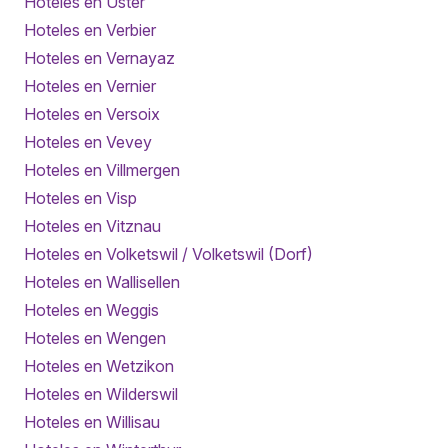
Hoteles en Uster
Hoteles en Verbier
Hoteles en Vernayaz
Hoteles en Vernier
Hoteles en Versoix
Hoteles en Vevey
Hoteles en Villmergen
Hoteles en Visp
Hoteles en Vitznau
Hoteles en Volketswil / Volketswil (Dorf)
Hoteles en Wallisellen
Hoteles en Weggis
Hoteles en Wengen
Hoteles en Wetzikon
Hoteles en Wilderswil
Hoteles en Willisau