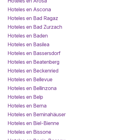
Hoteles en Arosa
Hoteles en Ascona
Hoteles en Bad Ragaz
Hoteles en Bad Zurzach
Hoteles en Baden
Hoteles en Basilea
Hoteles en Bassersdorf
Hoteles en Beatenberg
Hoteles en Beckenried
Hoteles en Bellevue
Hoteles en Bellinzona
Hoteles en Belp
Hoteles en Berna
Hoteles en Berninahäuser
Hoteles en Biel-Bienne
Hoteles en Bissone