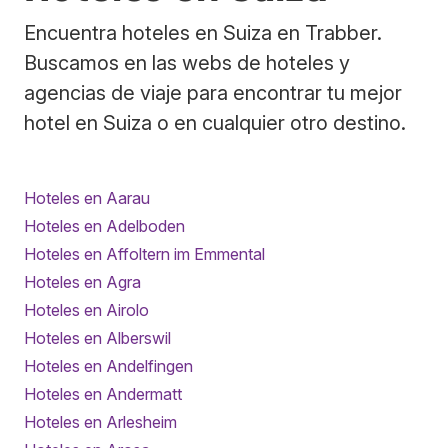
Encuentra hoteles en Suiza en Trabber.
Buscamos en las webs de hoteles y
agencias de viaje para encontrar tu mejor
hotel en Suiza o en cualquier otro destino.
Hoteles en Aarau
Hoteles en Adelboden
Hoteles en Affoltern im Emmental
Hoteles en Agra
Hoteles en Airolo
Hoteles en Alberswil
Hoteles en Andelfingen
Hoteles en Andermatt
Hoteles en Arlesheim