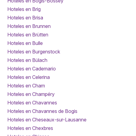
Hoteles en Bogis-Bossey
Hoteles en Brig
Hoteles en Brisa
Hoteles en Brunnen
Hoteles en Brütten
Hoteles en Bulle
Hoteles en Burgenstock
Hoteles en Bülach
Hoteles en Cademario
Hoteles en Celerina
Hoteles en Cham
Hoteles en Champéry
Hoteles en Chavannes
Hoteles en Chavannes de Bogis
Hoteles en Cheseaux-sur-Lausanne
Hoteles en Chexbres