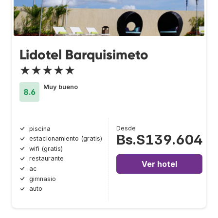
Lidotel Barquisimeto
★★★★★
Muy bueno
8.6
Desde
piscina
Bs.S139.604
estacionamiento (gratis)
wifi (gratis)
restaurante
Ver hotel
ac
gimnasio
auto