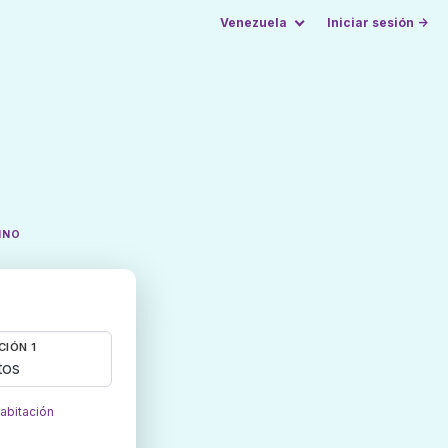
Venezuela
Iniciar sesión →
INO
CIÓN 1
tos
habitación