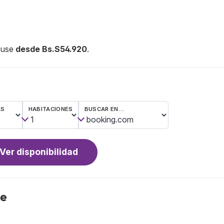
house
desde Bs.S54.920
.
AS
HABITACIONES
BUSCAR EN…
Ver disponibilidad
se