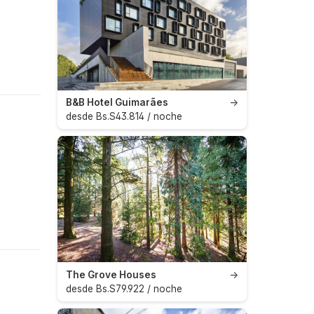
B&B Hotel Guimarães
→
desde Bs.S43.814 / noche
The Grove Houses
→
desde Bs.S79.922 / noche