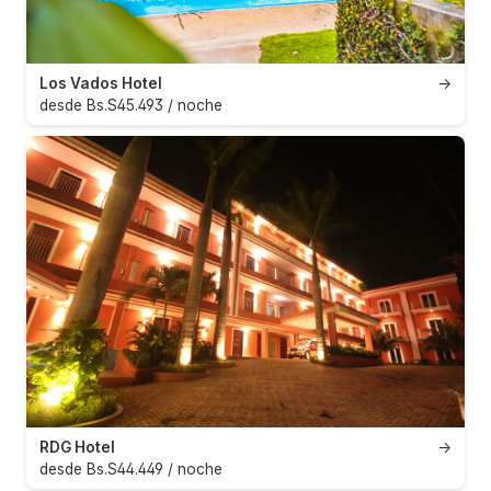
Los Vados Hotel
→
desde Bs.S45.493 / noche
RDG Hotel
→
desde Bs.S44.449 / noche