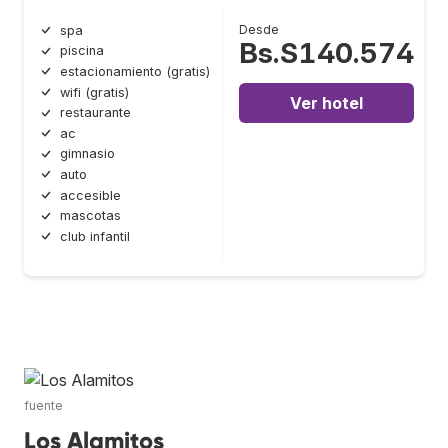
Desde
spa
Bs.S140.574
piscina
estacionamiento (gratis)
wifi (gratis)
Ver hotel
restaurante
ac
gimnasio
auto
accesible
mascotas
club infantil
fuente
Los Alamitos