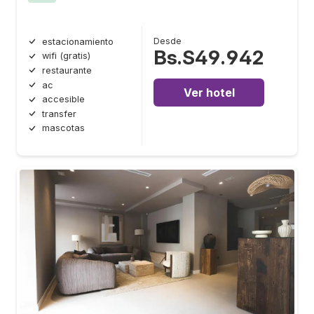
Desde
estacionamiento
Bs.S49.942
wifi (gratis)
restaurante
ac
Ver hotel
accesible
transfer
mascotas