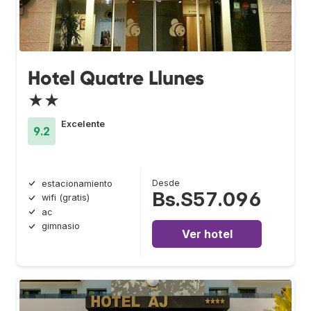
Hotel Quatre Llunes
★★
Excelente
9.2
Desde
estacionamiento
Bs.S57.096
wifi (gratis)
ac
gimnasio
Ver hotel