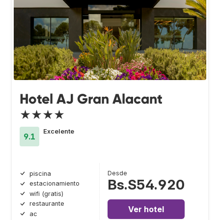
Hotel AJ Gran Alacant
★★★★
Excelente
9.1
Desde
piscina
Bs.S54.920
estacionamiento
wifi (gratis)
restaurante
Ver hotel
ac