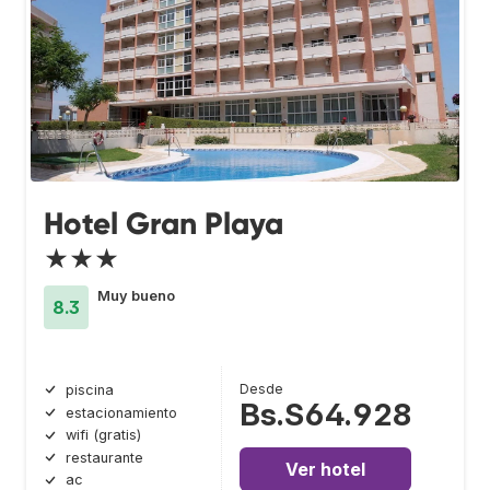
Hotel Gran Playa
★★★
Muy bueno
8.3
Desde
piscina
Bs.S64.928
estacionamiento
wifi (gratis)
restaurante
Ver hotel
ac