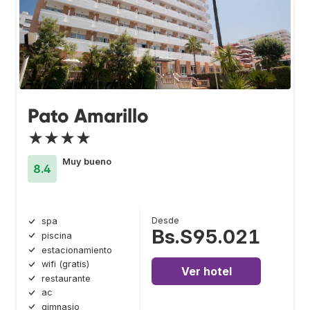
Pato Amarillo
★★★★
Muy bueno
8.4
Desde
spa
Bs.S95.021
piscina
estacionamiento
wifi (gratis)
Ver hotel
restaurante
ac
gimnasio