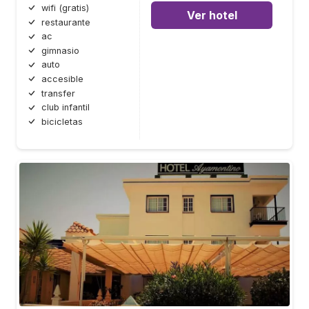
wifi (gratis)
Ver hotel
restaurante
ac
gimnasio
auto
accesible
transfer
club infantil
bicicletas