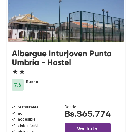
Albergue Inturjoven Punta
Umbria - Hostel
★★
Bueno
7.6
Desde
restaurante
Bs.S65.774
ac
accesible
club infantil
Ver hotel
bicicletas