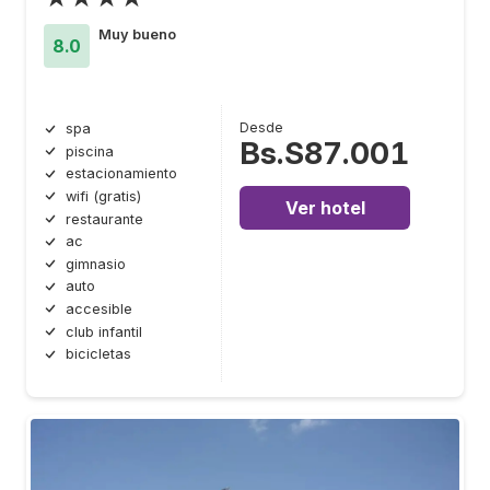
Muy bueno
8.0
Desde
spa
Bs.S87.001
piscina
estacionamiento
wifi (gratis)
Ver hotel
restaurante
ac
gimnasio
auto
accesible
club infantil
bicicletas