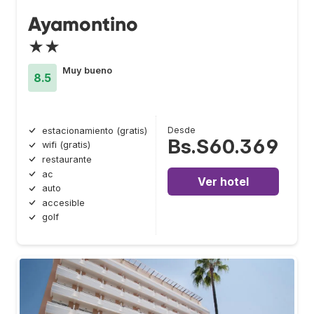
Ayamontino
★★
Muy bueno
8.5
Desde
estacionamiento (gratis)
Bs.S60.369
wifi (gratis)
restaurante
ac
Ver hotel
auto
accesible
golf